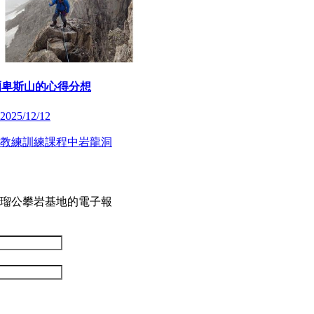
在阿爾卑斯山的心得分想
 2025/12/12
教練
訓練
課程
中岩
龍洞
瑠公攀岩基地的電子報