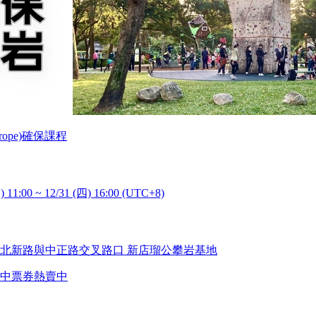
rope)確保課程
) 11:00 ~ 12/31 (四) 16:00 (UTC+8)
北新路與中正路交叉路口 新店瑠公攀岩基地
中
票券熱賣中