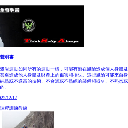
聲明書
攀岩運動如同所有的運動一樣，可能有潛在風險造成個人身體及
甚至造成他人身體及財產上的傷害和損失。這些風險可能來自身
純熟或不適當的技術、不合適或不熟練的裝備和器材、不熟悉或
的。
25/12/12
課程
訓練
教練